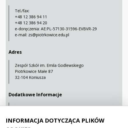
Tel./fax:
+48 12 386 94 11
+48 12 386 94 20
e-doręczenia: AE:PL-57130-31596-EVBVR-29
e-mail:
zs@piotrkowice.edu.pl
Adres
Zespół Szkół im. Emila Godlewskiego
Piotrkowice Małe 87
32-104 Koniusza
Dodatkowe Informacje
Mapa serwisu
Statystyki oglądalności
INFORMACJA DOTYCZĄCA PLIKÓW