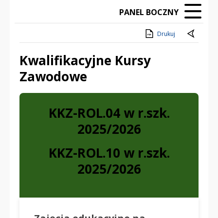
PANEL BOCZNY
Drukuj
Kwalifikacyjne Kursy
Zawodowe
Treść
KKZ-ROL.04 w r.szk.
2025/2026
KKZ-ROL.10 w r.szk.
2025/2026